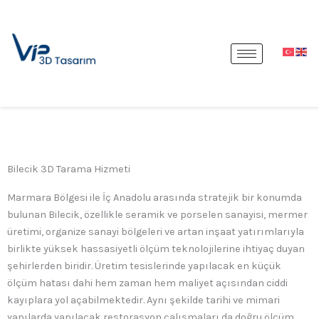
İçeriğe
atla
Bilecik 3D Tarama Hizmeti
Marmara Bölgesi ile İç Anadolu arasında stratejik bir konumda
bulunan Bilecik, özellikle seramik ve porselen sanayisi, mermer
üretimi, organize sanayi bölgeleri ve artan inşaat yatırımlarıyla
birlikte yüksek hassasiyetli ölçüm teknolojilerine ihtiyaç duyan
şehirlerden biridir. Üretim tesislerinde yapılacak en küçük
ölçüm hatası dahi hem zaman hem maliyet açısından ciddi
kayıplara yol açabilmektedir. Aynı şekilde tarihi ve mimari
yapılarda yapılacak restorasyon çalışmaları da doğru ölçüm