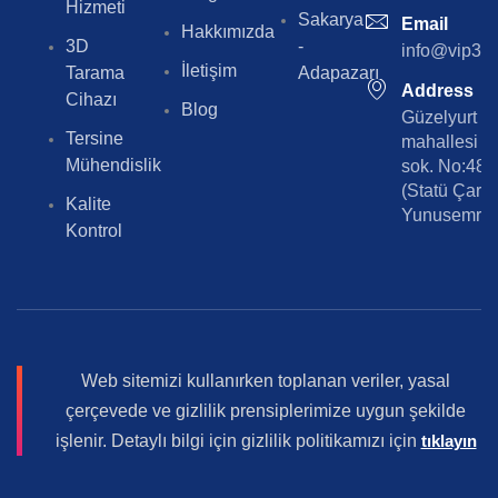
Hizmeti
Sakarya
Email
Hakkımızda
3D
-
info@vip3dt
İletişim
Tarama
Adapazarı
Address
Cihazı
Blog
Güzelyurt
Tersine
mahallesi 5
Mühendislik
sok. No:48/
(Statü Çarşı
Kalite
Yunusemre/
Kontrol
Web sitemizi kullanırken toplanan veriler, yasal
çerçevede ve gizlilik prensiplerimize uygun şekilde
işlenir. Detaylı bilgi için gizlilik politikamızı için
tıklayın