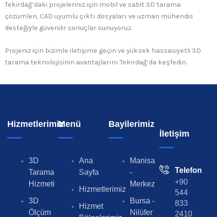
Tekirdağ’daki projeleriniz için mobil ve sabit 3D tarama
çözümleri, CAD uyumlu çıktı dosyaları ve uzman mühendis
desteğiyle güvenilir sonuçlar sunuyoruz.
Projeniz için bizimle iletişime geçin ve yüksek hassasiyetli 3D
tarama teknolojisinin avantajlarını Tekirdağ’da keşfedin.
Hizmetlerimiz
Menü
Bayilerimiz
İletişim
3D
Ana
Manisa
Telefon
Tarama
Sayfa
-
+90
Hizmeti
Merkez
Hizmetlerimiz
544
3D
Bursa -
833
Hizmet
Ölçüm
Nilüfer
2410