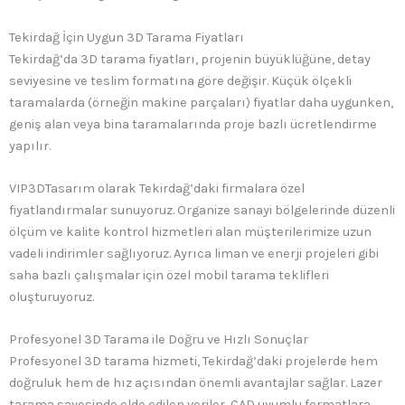
Tekirdağ İçin Uygun 3D Tarama Fiyatları
Tekirdağ’da 3D tarama fiyatları, projenin büyüklüğüne, detay
seviyesine ve teslim formatına göre değişir. Küçük ölçekli
taramalarda (örneğin makine parçaları) fiyatlar daha uygunken,
geniş alan veya bina taramalarında proje bazlı ücretlendirme
yapılır.
VIP3DTasarım olarak Tekirdağ’daki firmalara özel
fiyatlandırmalar sunuyoruz. Organize sanayi bölgelerinde düzenli
ölçüm ve kalite kontrol hizmetleri alan müşterilerimize uzun
vadeli indirimler sağlıyoruz. Ayrıca liman ve enerji projeleri gibi
saha bazlı çalışmalar için özel mobil tarama teklifleri
oluşturuyoruz.
Profesyonel 3D Tarama ile Doğru ve Hızlı Sonuçlar
Profesyonel 3D tarama hizmeti, Tekirdağ’daki projelerde hem
doğruluk hem de hız açısından önemli avantajlar sağlar. Lazer
tarama sayesinde elde edilen veriler, CAD uyumlu formatlara