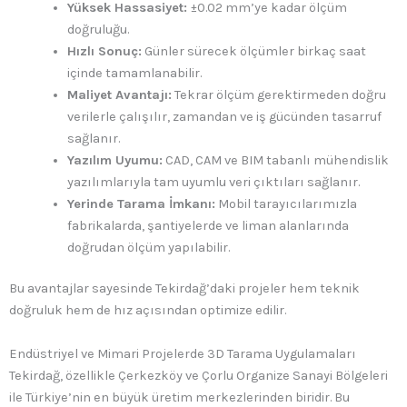
Yüksek Hassasiyet:
±0.02 mm’ye kadar ölçüm
doğruluğu.
Hızlı Sonuç:
Günler sürecek ölçümler birkaç saat
içinde tamamlanabilir.
Maliyet Avantajı:
Tekrar ölçüm gerektirmeden doğru
verilerle çalışılır, zamandan ve iş gücünden tasarruf
sağlanır.
Yazılım Uyumu:
CAD, CAM ve BIM tabanlı mühendislik
yazılımlarıyla tam uyumlu veri çıktıları sağlanır.
Yerinde Tarama İmkanı:
Mobil tarayıcılarımızla
fabrikalarda, şantiyelerde ve liman alanlarında
doğrudan ölçüm yapılabilir.
Bu avantajlar sayesinde Tekirdağ’daki projeler hem teknik
doğruluk hem de hız açısından optimize edilir.
Endüstriyel ve Mimari Projelerde 3D Tarama Uygulamaları
Tekirdağ, özellikle Çerkezköy ve Çorlu Organize Sanayi Bölgeleri
ile Türkiye’nin en büyük üretim merkezlerinden biridir. Bu