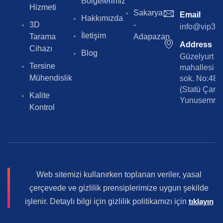
Bölgelerimiz
Hizmeti
Sakarya
Email
Hakkımızda
3D
-
info@vip3dt
İletişim
Tarama
Adapazarı
Address
Cihazı
Blog
Güzelyurt
Tersine
mahallesi 5
Mühendislik
sok. No:48/
(Statü Çarşı
Kalite
Yunusemre/
Kontrol
Web sitemizi kullanırken toplanan veriler, yasal
çerçevede ve gizlilik prensiplerimize uygun şekilde
işlenir. Detaylı bilgi için gizlilik politikamızı için
tıklayın